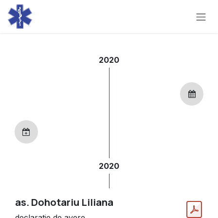
Skip to Content
2020
2020
as. Dohotariu Liliana
declaratie de avere