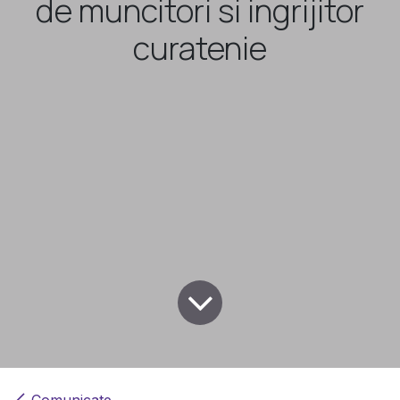
de muncitori si ingrijitor
curatenie